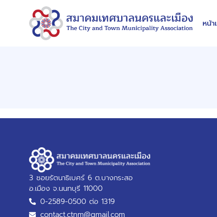
หน้า
3 ซอยรัตนาธิเบศร์ 6 ต.บางกระสอ
อ.เมือง จ.นนทบุรี 11000
0-2589-0500 ต่อ 1319
contact.ctnm@gmail.com