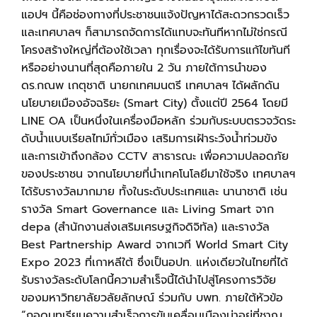
แอปฯ นี้คือช่องทางที่ประชาชนแจ้งปัญหาได้สะดวกรวดเร็ว
และเทศบาลฯ ก็สามารถจัดการได้แทบจะทันทีหากไม่ใช่กรณี
โครงสร้างใหญ่ที่ต้องใช้เวลา ทุกเรื่องจะได้รับการแก้ไขทันที
หรืออย่างนานที่สุดคือภายใน
2
วัน ภายใต้การนําของ
ดร.กณพ เกตุชาติ นายกเทศมนตรี เทศบาลฯ ได้ผลักดัน
นโยบายเมืองอัจฉริยะ (
Smart City)
ตั้งแต่ปี
2564
โดยมี
LINE OA
เป็นหนึ่งในเครื่องมือหลัก ร่วมกับระบบตรวจวัดระ
ดับนํ้าแบบเรียลไทม์ทั่วเมือง เสริมการเฝ้าระวังนํ้าท่วมขัง
และการเข้าถึงกล้อง
CCTV
สาธารณะ เพื่อความปลอดภัย
ของประชาชน จากนโยบายที่นําเทคโนโลยีมาใช้จริง เทศบาลฯ
ได้รับรางวัลมากมาย ทั้งในระดับประเทศและ นานาชาติ เช่น
รางวัล
Smart Governance
และ
Living Smart
จาก
depa (
สํานักงานส่งเสริมเศรษฐกิจดิจิทัล) และรางวัล
Best Partnership Award
จากเวที
World Smart City
Expo 2023
ที่เกาหลีใต้ ซึ่งเป็นอปท. แห่งเดียวในไทยที่ได้
รับรางวัลระดับโลกนี้ความสําเร็จนี้ได้นําไปสู่โครงการวิจัย
ของมหาวิทยาลัยวลัยลักษณ์ ร่วมกับ บพท. ภายใต้หัวข้อ
“
ถอดบทเรียนความสําเร็จการขับเคลื่อนเมืองน่าอยู่ที่ชาญ