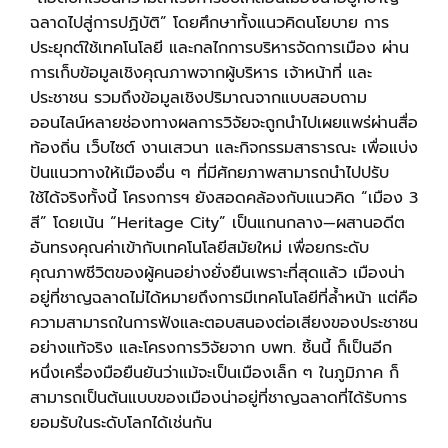
ฉลาดไปสู่การปฏิบัติ
”
โดยศึกษาทั้งแนวคิดนโยบาย การ
ประยุกต์ใช้เทคโนโลยี และกลไกการบริหารจัดการเมือง ผ่าน
การเก็บข้อมูลเชิงคุณภาพจากผู้บริหาร เจ้าหน้าที่ และ
ประชาชน รวมถึงข้อมูลเชิงปริมาณจากแบบสอบถาม
ออนไลน์หลายช่องทางผลการวิจัยจะถูกนําไปเผยแพร่ผ่านสื่อ
ท้องถิ่น เว็บไซต์ งานเสวนา และกิจกรรมสาธารณะ เพื่อแบ่ง
ปันแนวทางให้เมืองอื่น ๆ ที่มีศักยภาพสามารถนําไปปรับ
ใช้ได้จริงทั้งนี้ โครงการฯ ยังสอดคล้องกับแนวคิด
“
เมือง
3
สี
”
โดยเน้น
“Heritage City”
เป็นแกนกลาง
—
ผสานอดีต
อันทรงคุณค่าเข้ากับเทคโนโลยีสมัยใหม่ เพื่อยกระดับ
คุณภาพชีวิตของผู้คนอย่างยั่งยืนเพราะที่สุดแล้ว เมืองน่า
อยู่ที่ชาญฉลาดไม่ได้หมายถึงการมีเทคโนโลยีที่ลํ้าหน้า แต่คือ
ความสามารถในการฟังและตอบสนองต่อเสียงของประชาชน
อย่างแท้จริง และโครงการวิจัยจาก บพท. ชิ้นนี้ ก็เป็นอีก
หนึ่งเครื่องมือยืนยันว่าแม้จะเป็นเมืองเล็ก ๆ ในภูมิภาค ก็
สามารถเป็นต้นแบบของเมืองน่าอยู่ที่ชาญฉลาดที่ได้รับการ
ยอมรับในระดับโลกได้เช่นกัน