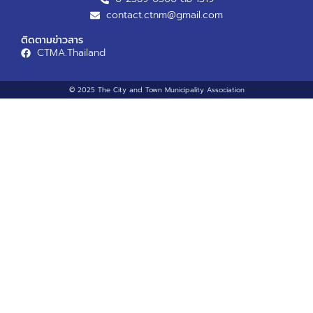
contact.ctnm@gmail.com
ติดตามข่าวสาร
CTMA.Thailand
© 2025 The City and Town Municipality Association